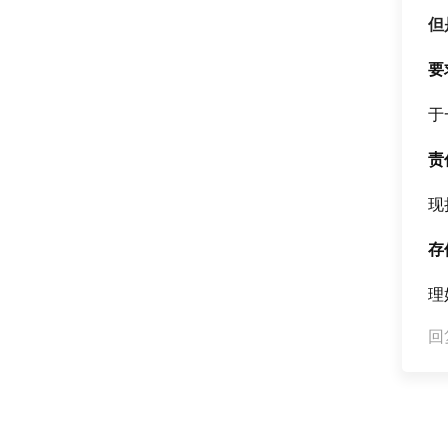
但
要
于
责
现
存
理
回复