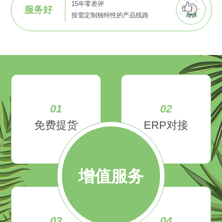
15年零差评
服务好
按需定制独特性的产品线路
01
02
免费提货
ERP对接
增值服务
03
04