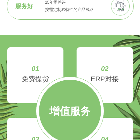
15年零差评
服务好
按需定制独特性的产品线路
01
02
免费提货
ERP对接
增值服务
03
04