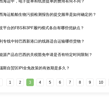
西海运中，电子提单和纸质提单的费用有何不同？
西海运船舶生物污损检测报告的提交频率是如何确定的？
皮平台的FBS和3PF履约模式各自有哪些优缺点？
利专线中转巴西新港口的线路适合运输哪些货物？
能源产品在巴西的关税豁免申请是否有特定时间限制？
瑙斯自贸区IPI全免政策的有效期是多久？
<
1
2
3
4
5
6
7
8
9
10