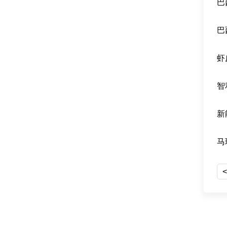
巴
巴
虾
智
新
马