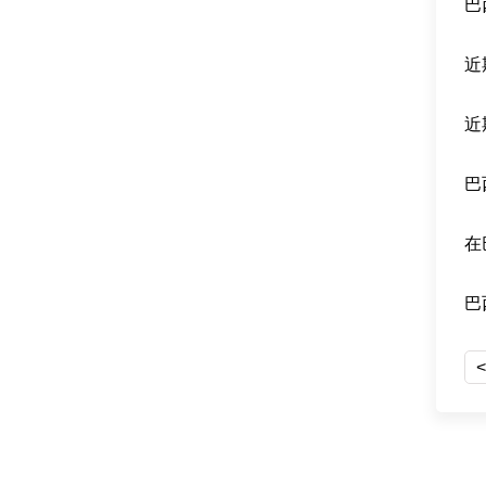
巴
近
在
巴