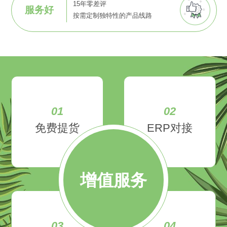
15年零差评
服务好
按需定制独特性的产品线路
01
02
免费提货
ERP对接
增值服务
03
04