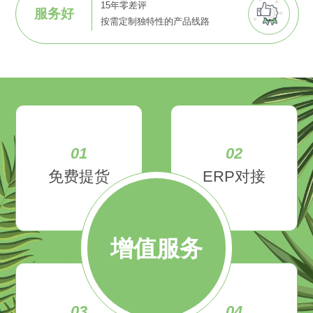
15年零差评
服务好
按需定制独特性的产品线路
01
02
免费提货
ERP对接
增值服务
03
04