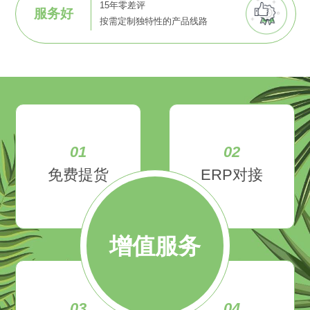
15年零差评
服务好
按需定制独特性的产品线路
01
02
免费提货
ERP对接
增值服务
03
04