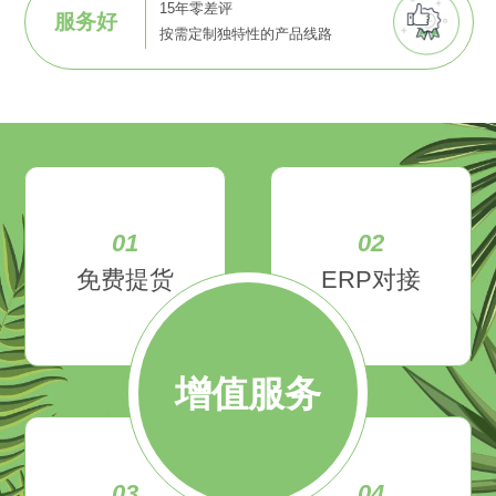
15年零差评
服务好
按需定制独特性的产品线路
01
02
免费提货
ERP对接
增值服务
03
04