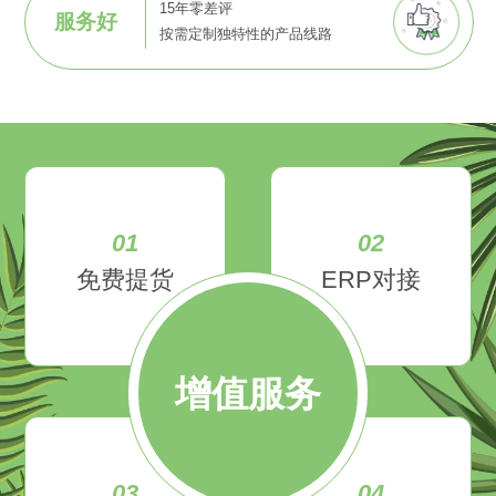
15年零差评
服务好
按需定制独特性的产品线路
01
02
免费提货
ERP对接
增值服务
03
04