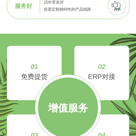
15年零差评
服务好
按需定制独特性的产品线路
01
02
免费提货
ERP对接
增值服务
03
04