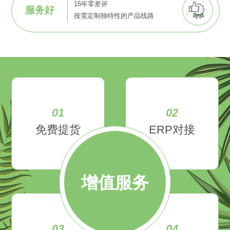
15年零差评
服务好
按需定制独特性的产品线路
01
02
免费提货
ERP对接
增值服务
03
04