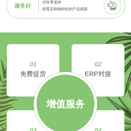
15年零差评
服务好
按需定制独特性的产品线路
01
02
免费提货
ERP对接
增值服务
03
04