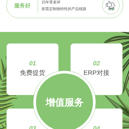
15年零差评
服务好
按需定制独特性的产品线路
01
02
免费提货
ERP对接
增值服务
03
04