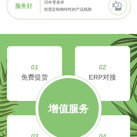
15年零差评
服务好
按需定制独特性的产品线路
01
02
免费提货
ERP对接
增值服务
03
04