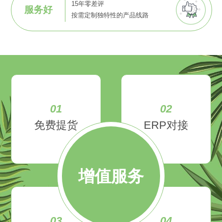
15年零差评
服务好
按需定制独特性的产品线路
01
02
免费提货
ERP对接
增值服务
03
04