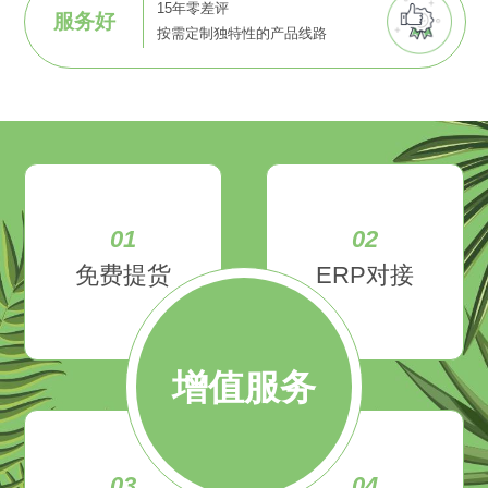
15年零差评
服务好
按需定制独特性的产品线路
01
02
免费提货
ERP对接
增值服务
03
04