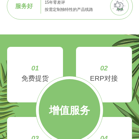
15年零差评
服务好
按需定制独特性的产品线路
01
02
免费提货
ERP对接
增值服务
03
04