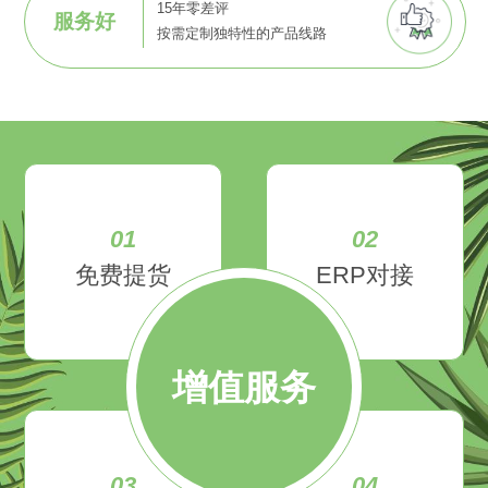
15年零差评
服务好
按需定制独特性的产品线路
01
02
免费提货
ERP对接
增值服务
03
04