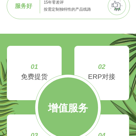
15年零差评
服务好
按需定制独特性的产品线路
01
02
免费提货
ERP对接
增值服务
03
04