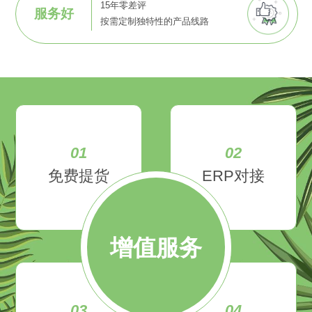
15年零差评
服务好
按需定制独特性的产品线路
01
02
免费提货
ERP对接
增值服务
03
04