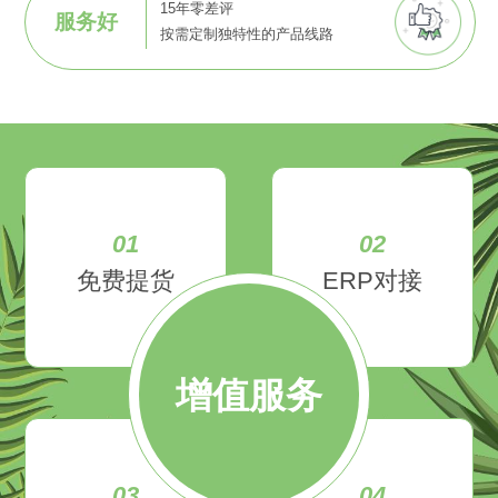
15年零差评
服务好
按需定制独特性的产品线路
01
02
免费提货
ERP对接
增值服务
03
04