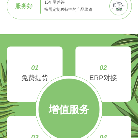
15年零差评
服务好
按需定制独特性的产品线路
01
02
免费提货
ERP对接
增值服务
03
04