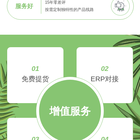
15年零差评
服务好
按需定制独特性的产品线路
01
02
免费提货
ERP对接
增值服务
03
04