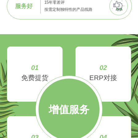
15年零差评
服务好
按需定制独特性的产品线路
01
02
免费提货
ERP对接
增值服务
03
04