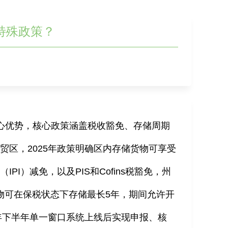
特殊政策？
心优势，核心政策涵盖税收豁免、存储周期
自贸区，
2025
年政策明确区内存储货物可享受
税（
IPI
）减免，以及
PIS
和
Cofins
税豁免，州
物可在保税状态下存储最长
5
年，期间允许开
年下半年单一窗口系统上线后实现申报、核