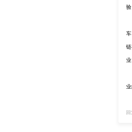
验
车
链
业
业
回复