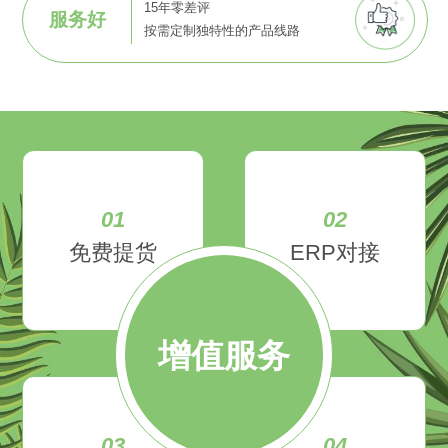
15年零差评
服务好
按需定制独特性的产品线路
01
02
免费提货
ERP对接
增值服务
03
04