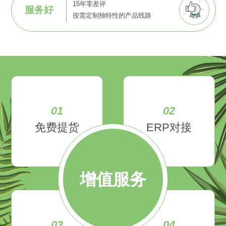
15年零差评
服务好
按需定制独特性的产品线路
01
02
免费提货
ERP对接
增值服务
03
04