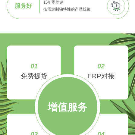
15年零差评
服务好
按需定制独特性的产品线路
01
02
免费提货
ERP对接
增值服务
03
04