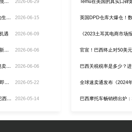
巴西税务+公路警察联手：灰清时代彻底终结，跨境卖家如何守住利润
2026-06-29
Temu在美国的真实口
关税免了，但现金流紧了？巴西「分账支付」下的生存指南
2026-06-15
英国DPD仓库大爆仓！
商机遇
2026-06-09
《2023土耳其电商市
巴西税务迈入 AI 智能征管时代：对标金税四期的新型税控模式解析！
2026-06-06
官宣！巴西终止对50美
半月生变！巴西免税新规遭工业界起诉违宪，跨境卖家如何稳住利润？
2026-06-06
巴西关税税率是多少？进
倒计时3天｜巴西跨境卖家注意！ANATEL AI严审即将启动，如何避免货物被卡？
2026-05-22
全球速卖通发布《202
重磅！巴西官宣取消50美元以下跨境包裹关税！巴西跨境卖家或迎来大利好
2026-05-14
巴西摩托车畅销榜出炉：本