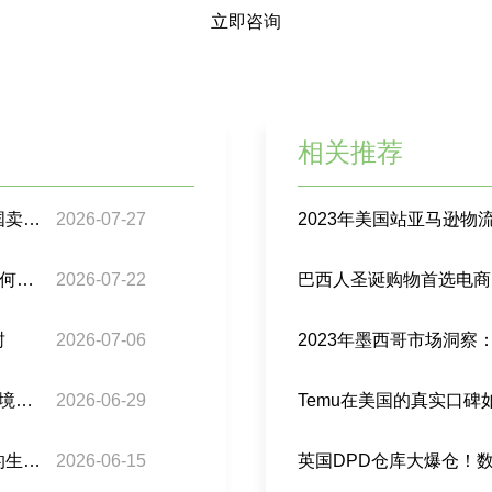
立即咨询
相关推荐
巴西跨境包裹监管再升级：98%合规门槛下，中国卖家要注意什么？
2026-07-27
2023年美国站亚马逊
亚马逊“拉美速通计划”来了：拉美跨境电商卖家如何接住这波增长？
2026-07-22
巴西人圣诞购物首选电商
封
2026-07-06
2023年墨西哥市场洞
巴西税务+公路警察联手：灰清时代彻底终结，跨境卖家如何守住利润
2026-06-29
Temu在美国的真实口
关税免了，但现金流紧了？巴西「分账支付」下的生存指南
2026-06-15
英国DPD仓库大爆仓！