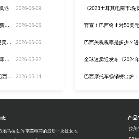
商机遇
2026-06-09
《2023土耳其电商市
巴西税务迈入 AI 智能征管时代：对标金税四期的新型税控模式解析！
2026-06-06
官宣！巴西终止对50美
半月生变！巴西免税新规遭工业界起诉违宪，跨境卖家如何稳住利润？
2026-06-06
巴西关税税率是多少？进
倒计时3天｜巴西跨境卖家注意！ANATEL AI严审即将启动，如何避免货物被卡？
2026-05-22
全球速卖通发布《202
重磅！巴西官宣取消50美元以下跨境包裹关税！巴西跨境卖家或迎来大利好
2026-05-14
巴西摩托车畅销榜出炉：本
动态
产品
拉美
危地马拉|进军南美电商的最后一块处女地
FB