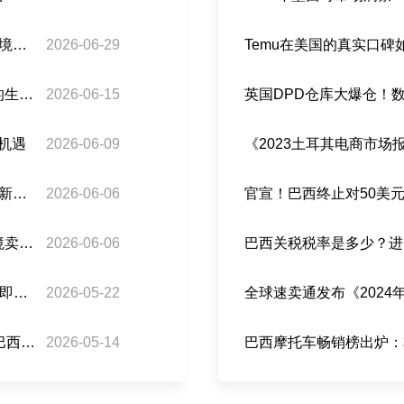
巴西税务+公路警察联手：灰清时代彻底终结，跨境卖家如何守住利润
2026-06-29
Temu在美国的真实口
关税免了，但现金流紧了？巴西「分账支付」下的生存指南
2026-06-15
英国DPD仓库大爆仓！
商机遇
2026-06-09
《2023土耳其电商市
巴西税务迈入 AI 智能征管时代：对标金税四期的新型税控模式解析！
2026-06-06
官宣！巴西终止对50美
半月生变！巴西免税新规遭工业界起诉违宪，跨境卖家如何稳住利润？
2026-06-06
巴西关税税率是多少？进
倒计时3天｜巴西跨境卖家注意！ANATEL AI严审即将启动，如何避免货物被卡？
2026-05-22
全球速卖通发布《202
重磅！巴西官宣取消50美元以下跨境包裹关税！巴西跨境卖家或迎来大利好
2026-05-14
巴西摩托车畅销榜出炉：本