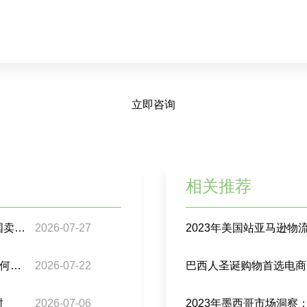
立即咨询
相关推荐
巴西跨境包裹监管再升级：98%合规门槛下，中国卖家要注意什么？
2026-07-27
2023年美国站亚马逊
亚马逊“拉美速通计划”来了：拉美跨境电商卖家如何接住这波增长？
2026-07-22
巴西人圣诞购物首选电商
封
2026-07-06
2023年墨西哥市场洞