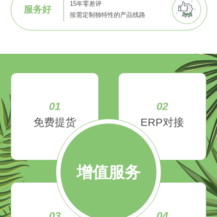
15年零差评
服务好
按需定制独特性的产品线路
01
02
免费提货
ERP对接
增值服务
03
04