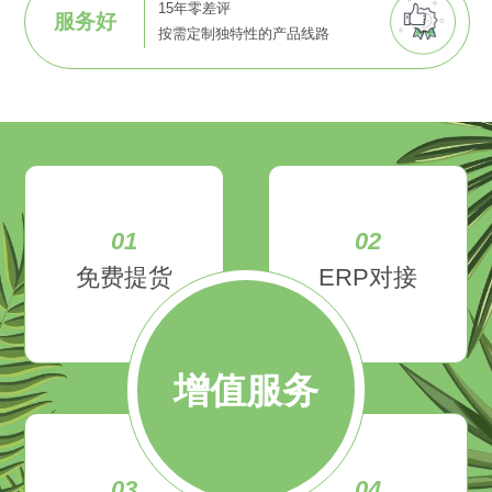
15年零差评
服务好
按需定制独特性的产品线路
01
02
免费提货
ERP对接
增值服务
03
04