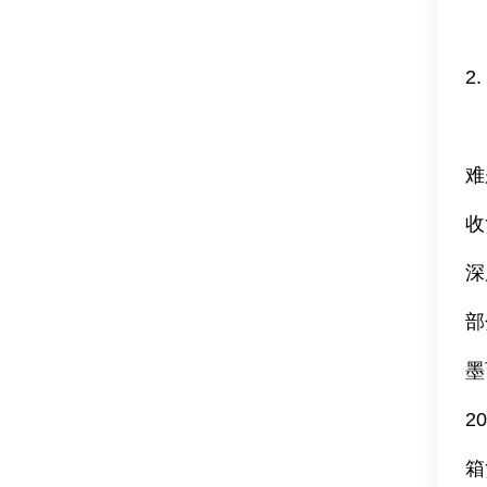
2
难
收
深
部
墨
2
箱