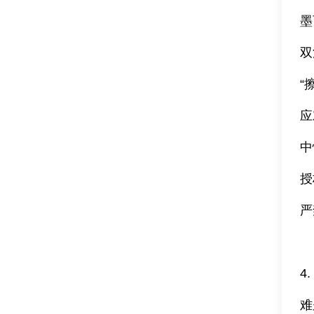
墨
双
“
应
中
授
严
4
难