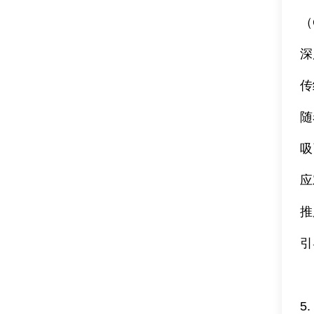
（
深
传
随
吸
应
推
引
5