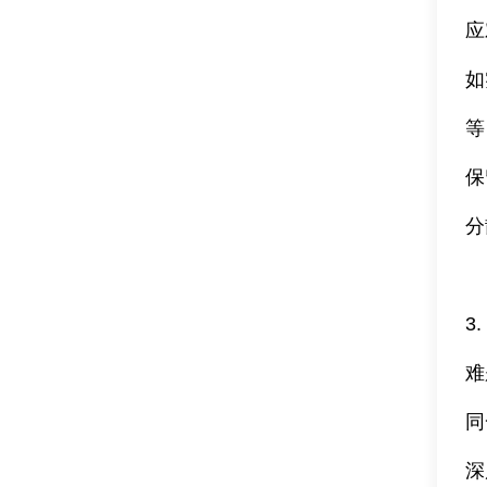
应
如
等
保
分
3
难
同
深