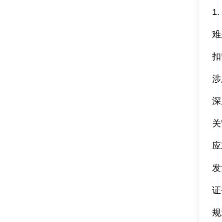
1
难
扣
涉
深
关
应
发
证
规