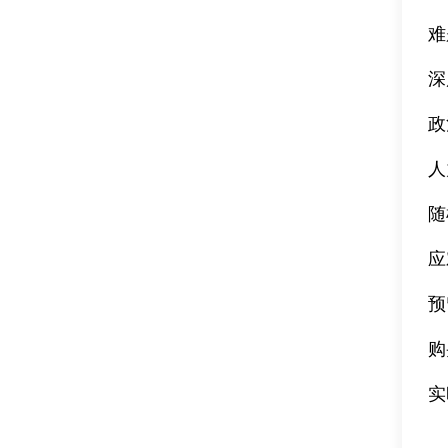
难
深
政
人
随
应
预
购
实