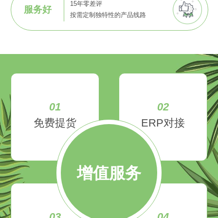
15年零差评
服务好
按需定制独特性的产品线路
01
02
免费提货
ERP对接
增值服务
03
04