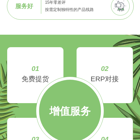
15年零差评
服务好
按需定制独特性的产品线路
01
02
免费提货
ERP对接
增值服务
03
04