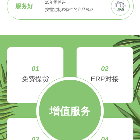
15年零差评
服务好
按需定制独特性的产品线路
01
02
免费提货
ERP对接
增值服务
03
04