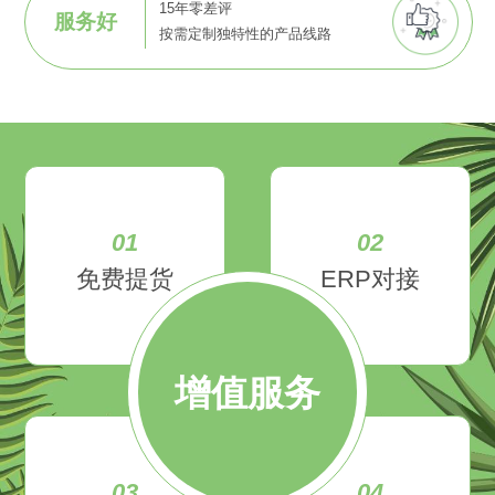
15年零差评
服务好
按需定制独特性的产品线路
01
02
免费提货
ERP对接
增值服务
03
04