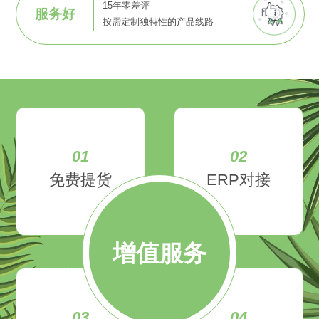
15年零差评
服务好
按需定制独特性的产品线路
01
02
免费提货
ERP对接
增值服务
03
04