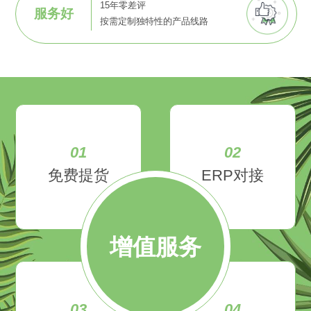
15年零差评
服务好
按需定制独特性的产品线路
01
02
免费提货
ERP对接
增值服务
03
04