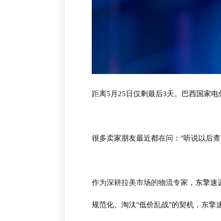
距离
5月25日仅剩最后3天。巴西国家
很多卖家朋友最近都在问："听说以后查
作为深耕拉美市场的物流专家，
东擎速
规范化、淘汰"低价乱战"的契机，
东擎