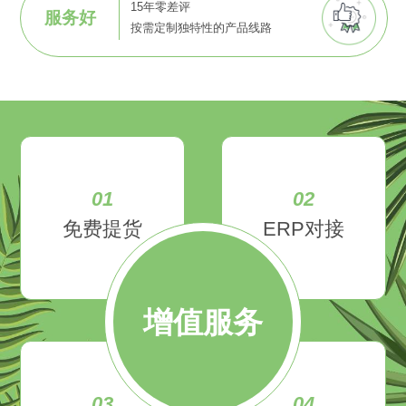
15年零差评
服务好
按需定制独特性的产品线路
01
02
免费提货
ERP对接
增值服务
03
04