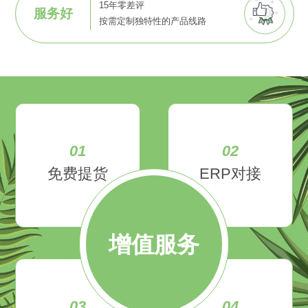
15年零差评
服务好
按需定制独特性的产品线路
01
02
免费提货
ERP对接
增值服务
03
04