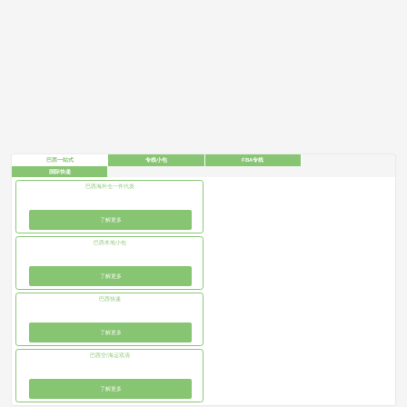
巴西一站式
专线小包
FBA专线
国际快递
巴西海外仓一件代发
了解更多
巴西本地小包
了解更多
巴西快递
了解更多
巴西空/海运双清
了解更多