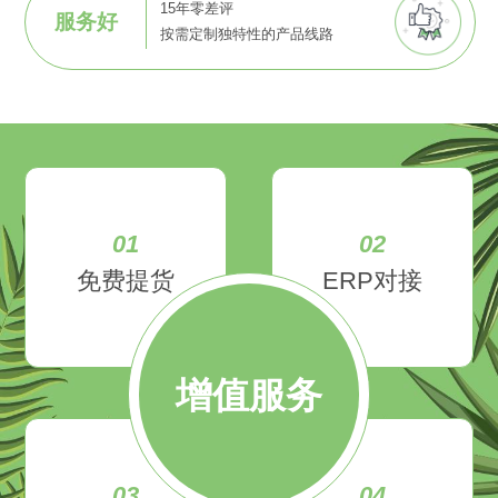
15年零差评
服务好
按需定制独特性的产品线路
01
02
免费提货
ERP对接
增值服务
03
04