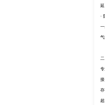
延
·
一
气
二
专
接
存
超