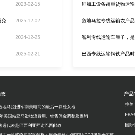
2023-02-15
锂加工设备超重货物运输
巴西专线运输风电设备，如何证明国内无产能以豁免关税？
2025-12-02
2024-12-25
智利专线运输车厘子，是
2025-02-21
巴西专线运输钢铁产品时
动态
产品
拉美
危地马拉|进军南美电商的最后一块处女地
FB
23年美国站亚马逊物流费用、销售佣金调整及促销
国际
速递代表赴巴西利亚拜访巴西邮政
巴西一站式物流深度解析：巴西专线小包DDU/DDP服务全攻略