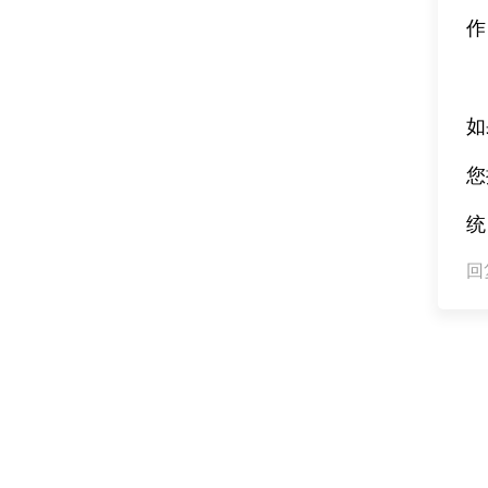
作
如
您
统
回复