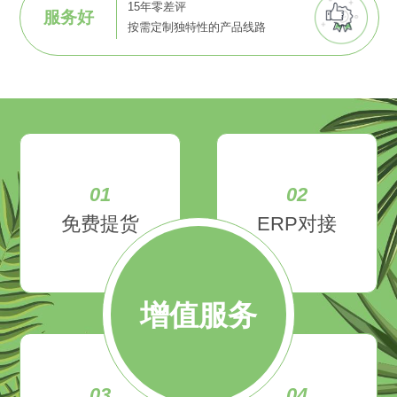
15年零差评
服务好
按需定制独特性的产品线路
01
02
免费提货
ERP对接
增值服务
03
04