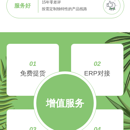
15年零差评
服务好
按需定制独特性的产品线路
01
02
免费提货
ERP对接
增值服务
03
04