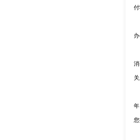
付
办
消
关
年
您